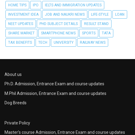
HOME TIPS
IPO
IELTS AND IMMIGRATION UPDATES
INVESTMENT IDEA
JOB AND NAUKRI NEWS
LIFE-STYLE
LOAN
NEET UPDATES
PHD SUBJECT DETAILS
RESULT STAND
SHARE MARKET
SMARTPHONE NEWS
SPORTS
TATA
TAX BENEFITS
TECH
UNIVERSITY
RAILWAY NEWS
About us
Ph.D. Admission, Entrance Exam and course updates
M.Phil Admission, Entrance Exam and course updates
Dog Breeds
Private Policy
Master's course Admission, Entrance Exam and course updates