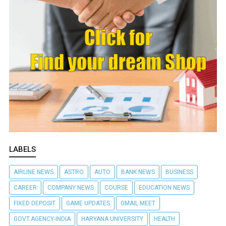
LABELS
AIRLINE NEWS
ASTRO
AUTO
BANK NEWS
BUSINESS
CAREER
COMPANY NEWS
COURSE
EDUCATION NEWS
FIXED DEPOSIT
GAME UPDATES
GMAIL MEET
GOVT.AGENCY-INDIA
HARYANA UNIVERSITY
HEALTH