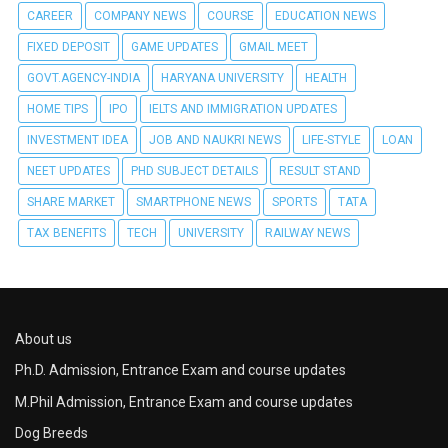
CAREER
COMPANY NEWS
COURSE
EDUCATION NEWS
FIXED DEPOSIT
GAME UPDATES
GMAIL MEET
GOVT.AGENCY-INDIA
HARYANA UNIVERSITY
HEALTH
HOME TIPS
IPO
IELTS AND IMMIGRATION UPDATES
INVESTMENT IDEA
JOB AND NAUKRI NEWS
LIFE-STYLE
LOAN
NEET UPDATES
PHD SUBJECT DETAILS
RESULT STAND
SHARE MARKET
SMARTPHONE NEWS
SPORTS
TATA
TAX BENEFITS
TECH
UNIVERSITY
RAILWAY NEWS
About us
Ph.D. Admission, Entrance Exam and course updates
M.Phil Admission, Entrance Exam and course updates
Dog Breeds