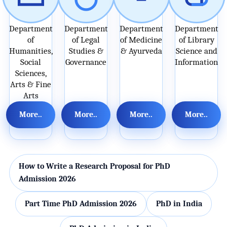
Department
Department
Department
Department
of
of Legal
of Medicine
of Library
Humanities,
Studies &
& Ayurveda
Science and
Social
Governance
Information
Sciences,
Arts & Fine
Arts
More..
More..
More..
More..
How to Write a Research Proposal for PhD
Admission 2026
Part Time PhD Admission 2026
PhD in India