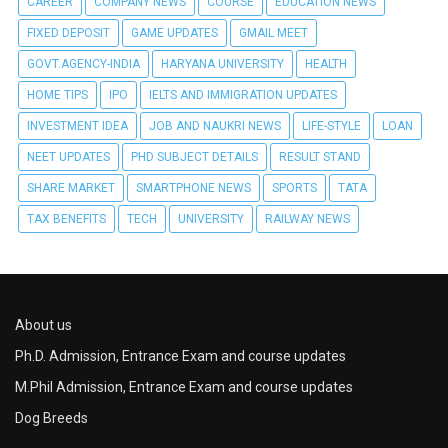
CAREER
COMPANY NEWS
COURSE
EDUCATION NEWS
FIXED DEPOSIT
GAME UPDATES
GMAIL MEET
GOVT.AGENCY-INDIA
HARYANA UNIVERSITY
HEALTH
HOME TIPS
IPO
IELTS AND IMMIGRATION UPDATES
INVESTMENT IDEA
JOB AND NAUKRI NEWS
LIFE-STYLE
LOAN
NEET UPDATES
PHD SUBJECT DETAILS
RESULT STAND
SHARE MARKET
SMARTPHONE NEWS
SPORTS
TATA
TAX BENEFITS
TECH
UNIVERSITY
RAILWAY NEWS
About us
Ph.D. Admission, Entrance Exam and course updates
M.Phil Admission, Entrance Exam and course updates
Dog Breeds