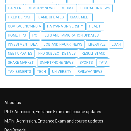
CAREER
COMPANY NEWS
COURSE
EDUCATION NEWS
FIXED DEPOSIT
GAME UPDATES
GMAIL MEET
GOVT.AGENCY-INDIA
HARYANA UNIVERSITY
HEALTH
HOME TIPS
IPO
IELTS AND IMMIGRATION UPDATES
INVESTMENT IDEA
JOB AND NAUKRI NEWS
LIFE-STYLE
LOAN
NEET UPDATES
PHD SUBJECT DETAILS
RESULT STAND
SHARE MARKET
SMARTPHONE NEWS
SPORTS
TATA
TAX BENEFITS
TECH
UNIVERSITY
RAILWAY NEWS
About us
Ph.D. Admission, Entrance Exam and course updates
M.Phil Admission, Entrance Exam and course updates
Dog Breeds