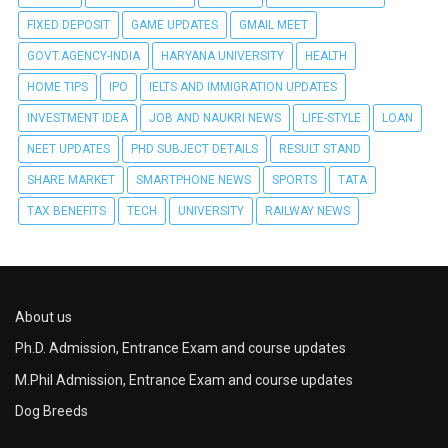
FIXED DEPOSIT
GAME UPDATES
GMAIL MEET
GOVT.AGENCY-INDIA
HARYANA UNIVERSITY
HEALTH
HOME TIPS
IPO
IELTS AND IMMIGRATION UPDATES
INVESTMENT IDEA
JOB AND NAUKRI NEWS
LIFE-STYLE
LOAN
NEET UPDATES
PHD SUBJECT DETAILS
RESULT STAND
SHARE MARKET
SMARTPHONE NEWS
SPORTS
TATA
TAX BENEFITS
TECH
UNIVERSITY
RAILWAY NEWS
About us
Ph.D. Admission, Entrance Exam and course updates
M.Phil Admission, Entrance Exam and course updates
Dog Breeds