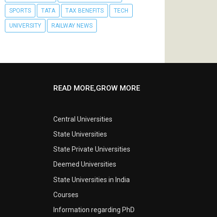
SPORTS
TATA
TAX BENEFITS
TECH
UNIVERSITY
RAILWAY NEWS
READ MORE,GROW MORE
Central Universities
State Universities
State Private Universities
Deemed Universities
State Universities in India
Courses
Information regarding PhD