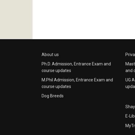
About us
Priva
Ph.D. Admission, Entrance Exam and
Mast
course updates
and 
M.Phil Admission, Entrance Exam and
UG A
course updates
upda
Dog Breeds
Shay
E-Lib
MyTr