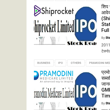
शिप 
आवेद
(Sh
Sta
Full
By
St
2011 
टेक्नो
BUSINESS
IPO
OTHERS
PRAMODINI MED
प्रम
सब्स
जान
GMP
Tim
By
St