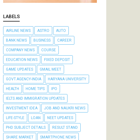
LABELS
AIRLINE NEWS
ASTRO
AUTO
BANK NEWS
BUSINESS
CAREER
COMPANY NEWS
COURSE
EDUCATION NEWS
FIXED DEPOSIT
GAME UPDATES
GMAIL MEET
GOVT.AGENCY-INDIA
HARYANA UNIVERSITY
HEALTH
HOME TIPS
IPO
IELTS AND IMMIGRATION UPDATES
INVESTMENT IDEA
JOB AND NAUKRI NEWS
LIFE-STYLE
LOAN
NEET UPDATES
PHD SUBJECT DETAILS
RESULT STAND
SHARE MARKET
SMARTPHONE NEWS