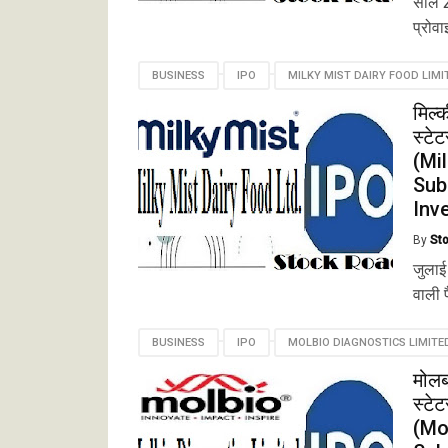
साल 2
प्रोवा
BUSINESS
IPO
MILKY MIST DAIRY FOOD LIMI
मिल्
स्टे
(Mi
Sub
Inv
By
St
जुलाई 
वाली प
BUSINESS
IPO
MOLBIO DIAGNOSTICS LIMITE
मोलब
स्टे
(Mo