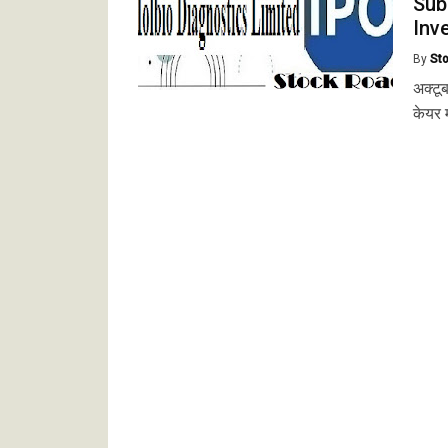
Sub
Inv
By
St
अक्टू
केयर 