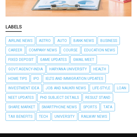
LABELS
AIRLINE NEWS
ASTRO
AUTO
BANK NEWS
BUSINESS
CAREER
COMPANY NEWS
COURSE
EDUCATION NEWS
FIXED DEPOSIT
GAME UPDATES
GMAIL MEET
GOVT.AGENCY-INDIA
HARYANA UNIVERSITY
HEALTH
HOME TIPS
IPO
IELTS AND IMMIGRATION UPDATES
INVESTMENT IDEA
JOB AND NAUKRI NEWS
LIFE-STYLE
LOAN
NEET UPDATES
PHD SUBJECT DETAILS
RESULT STAND
SHARE MARKET
SMARTPHONE NEWS
SPORTS
TATA
TAX BENEFITS
TECH
UNIVERSITY
RAILWAY NEWS