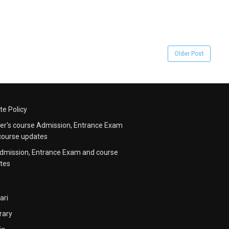
Older Post
te Policy
er's course Admission, Entrance Exam
course updates
dmission, Entrance Exam and course
tes
ari
rary