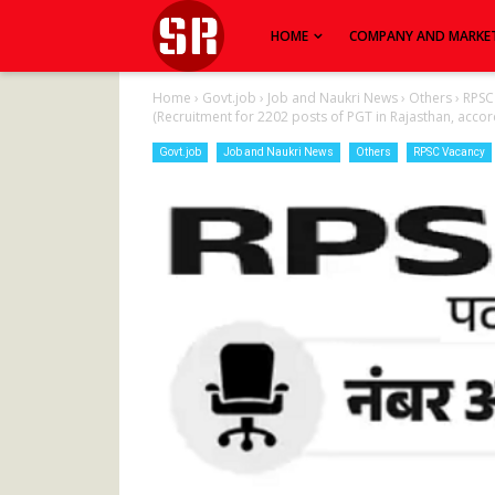
HOME
COMPANY AND MARKE
Home
›
Govt.job
›
Job and Naukri News
›
Others
›
RPSC
(Recruitment for 2202 posts of PGT in Rajasthan, accordi
Govt.job
Job and Naukri News
Others
RPSC Vacancy