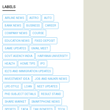
LABELS
AIRLINE NEWS
ASTRO
AUTO
BANK NEWS
BUSINESS
CAREER
COMPANY NEWS
COURSE
EDUCATION NEWS
FIXED DEPOSIT
GAME UPDATES
GMAIL MEET
GOVT.AGENCY-INDIA
HARYANA UNIVERSITY
HEALTH
HOME TIPS
IPO
IELTS AND IMMIGRATION UPDATES
INVESTMENT IDEA
JOB AND NAUKRI NEWS
LIFE-STYLE
LOAN
NEET UPDATES
PHD SUBJECT DETAILS
RESULT STAND
SHARE MARKET
SMARTPHONE NEWS
SPORTS
TATA
TAX BENEFITS
TECH