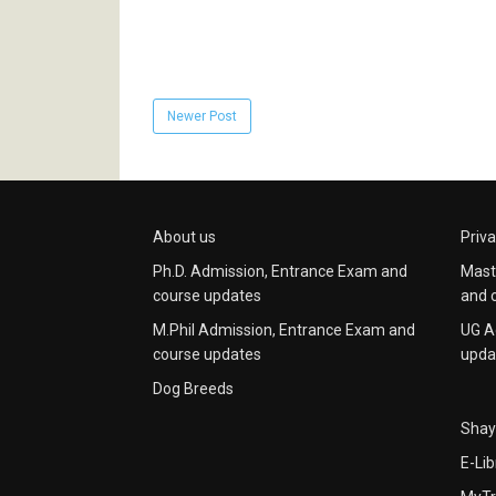
Newer Post
About us
Priva
Ph.D. Admission, Entrance Exam and
Mast
course updates
and 
M.Phil Admission, Entrance Exam and
UG A
course updates
upda
Dog Breeds
Shay
E-Lib