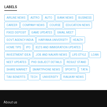
LABELS
AIRLINE NEWS
ASTRO
AUTO
BANK NEWS
BUSINESS
CAREER
COMPANY NEWS
COURSE
EDUCATION NEWS
FIXED DEPOSIT
GAME UPDATES
GMAIL MEET
GOVT.AGENCY-INDIA
HARYANA UNIVERSITY
HEALTH
HOME TIPS
IPO
IELTS AND IMMIGRATION UPDATES
INVESTMENT IDEA
JOB AND NAUKRI NEWS
LIFE-STYLE
LOAN
NEET UPDATES
PHD SUBJECT DETAILS
RESULT STAND
SHARE MARKET
SMARTPHONE NEWS
SPORTS
TATA
TAX BENEFITS
TECH
UNIVERSITY
RAILWAY NEWS
About us