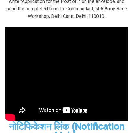
write "Application for the Post of..." on the envelope, and
send the completed form to: Commandant, 505 Army Base
Workshop, Delhi Cantt, Delhi-110010.
नोटिफिकेशन लिंक (Notification