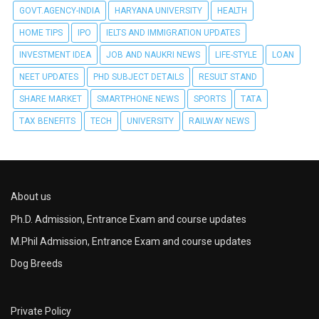
GOVT.AGENCY-INDIA
HARYANA UNIVERSITY
HEALTH
HOME TIPS
IPO
IELTS AND IMMIGRATION UPDATES
INVESTMENT IDEA
JOB AND NAUKRI NEWS
LIFE-STYLE
LOAN
NEET UPDATES
PHD SUBJECT DETAILS
RESULT STAND
SHARE MARKET
SMARTPHONE NEWS
SPORTS
TATA
TAX BENEFITS
TECH
UNIVERSITY
RAILWAY NEWS
About us
Ph.D. Admission, Entrance Exam and course updates
M.Phil Admission, Entrance Exam and course updates
Dog Breeds
Private Policy