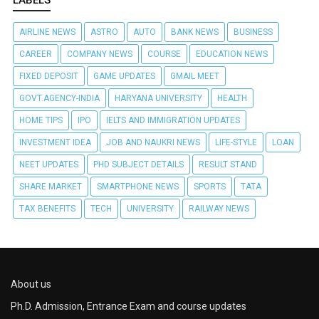
AIRLINE NEWS
ASTRO
AUTO
BANK NEWS
BUSINESS
CAREER
COMPANY NEWS
COURSE
EDUCATION NEWS
FIXED DEPOSIT
GAME UPDATES
GMAIL MEET
GOVT.AGENCY-INDIA
HARYANA UNIVERSITY
HEALTH
HOME TIPS
IPO
IELTS AND IMMIGRATION UPDATES
INVESTMENT IDEA
JOB AND NAUKRI NEWS
LIFE-STYLE
LOAN
NEET UPDATES
PHD SUBJECT DETAILS
RESULT STAND
SHARE MARKET
SMARTPHONE NEWS
SPORTS
TATA
TAX BENEFITS
TECH
UNIVERSITY
RAILWAY NEWS
About us
Ph.D. Admission, Entrance Exam and course updates