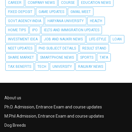
CAREER
COMPANY NEWS
COURSE
EDUCATION NEWS
FIXED DEPOSIT
GAME UPDATES
GMAIL MEET
GOVT.AGENCY-INDIA
HARYANA UNIVERSITY
HEALTH
HOME TIPS
IPO
IELTS AND IMMIGRATION UPDATES
INVESTMENT IDEA
JOB AND NAUKRI NEWS
LIFE-STYLE
LOAN
NEET UPDATES
PHD SUBJECT DETAILS
RESULT STAND
SHARE MARKET
SMARTPHONE NEWS
SPORTS
TATA
TAX BENEFITS
TECH
UNIVERSITY
RAILWAY NEWS
About us
Ph.D. Admission, Entrance Exam and course updates
M.Phil Admission, Entrance Exam and course updates
Dog Breeds