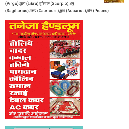
(Virgo),तुला (Libra),वृश्चिक (Scorpio),धनु
(Sagittarius),मकर (Capricorn),कुंभ (Aquarius),मीन (Pisces)