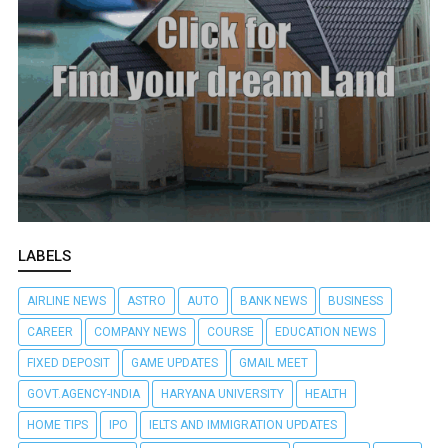
LABELS
AIRLINE NEWS
ASTRO
AUTO
BANK NEWS
BUSINESS
CAREER
COMPANY NEWS
COURSE
EDUCATION NEWS
FIXED DEPOSIT
GAME UPDATES
GMAIL MEET
GOVT.AGENCY-INDIA
HARYANA UNIVERSITY
HEALTH
HOME TIPS
IPO
IELTS AND IMMIGRATION UPDATES