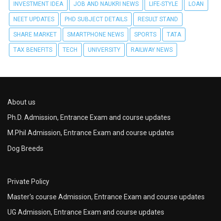
INVESTMENT IDEA
JOB AND NAUKRI NEWS
LIFE-STYLE
LOAN
NEET UPDATES
PHD SUBJECT DETAILS
RESULT STAND
SHARE MARKET
SMARTPHONE NEWS
SPORTS
TATA
TAX BENEFITS
TECH
UNIVERSITY
RAILWAY NEWS
About us
Ph.D. Admission, Entrance Exam and course updates
M.Phil Admission, Entrance Exam and course updates
Dog Breeds
Private Policy
Master's course Admission, Entrance Exam and course updates
UG Admission, Entrance Exam and course updates