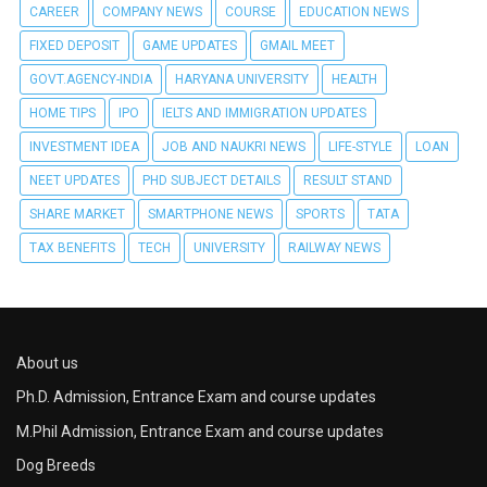
CAREER
COMPANY NEWS
COURSE
EDUCATION NEWS
FIXED DEPOSIT
GAME UPDATES
GMAIL MEET
GOVT.AGENCY-INDIA
HARYANA UNIVERSITY
HEALTH
HOME TIPS
IPO
IELTS AND IMMIGRATION UPDATES
INVESTMENT IDEA
JOB AND NAUKRI NEWS
LIFE-STYLE
LOAN
NEET UPDATES
PHD SUBJECT DETAILS
RESULT STAND
SHARE MARKET
SMARTPHONE NEWS
SPORTS
TATA
TAX BENEFITS
TECH
UNIVERSITY
RAILWAY NEWS
About us
Ph.D. Admission, Entrance Exam and course updates
M.Phil Admission, Entrance Exam and course updates
Dog Breeds