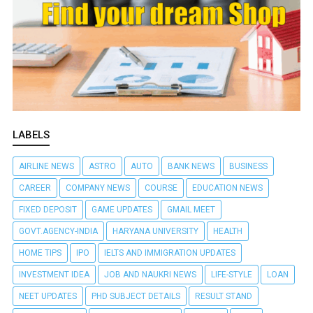
LABELS
AIRLINE NEWS
ASTRO
AUTO
BANK NEWS
BUSINESS
CAREER
COMPANY NEWS
COURSE
EDUCATION NEWS
FIXED DEPOSIT
GAME UPDATES
GMAIL MEET
GOVT.AGENCY-INDIA
HARYANA UNIVERSITY
HEALTH
HOME TIPS
IPO
IELTS AND IMMIGRATION UPDATES
INVESTMENT IDEA
JOB AND NAUKRI NEWS
LIFE-STYLE
LOAN
NEET UPDATES
PHD SUBJECT DETAILS
RESULT STAND