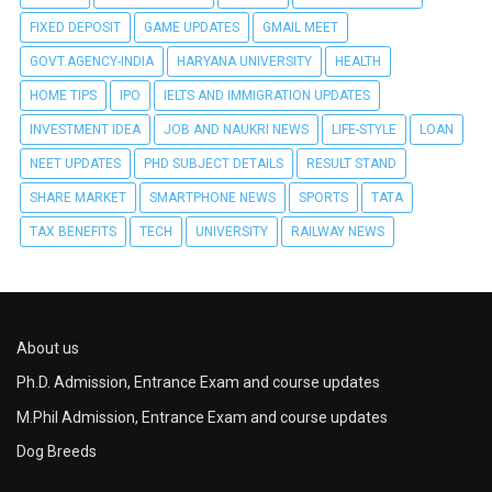
FIXED DEPOSIT
GAME UPDATES
GMAIL MEET
GOVT.AGENCY-INDIA
HARYANA UNIVERSITY
HEALTH
HOME TIPS
IPO
IELTS AND IMMIGRATION UPDATES
INVESTMENT IDEA
JOB AND NAUKRI NEWS
LIFE-STYLE
LOAN
NEET UPDATES
PHD SUBJECT DETAILS
RESULT STAND
SHARE MARKET
SMARTPHONE NEWS
SPORTS
TATA
TAX BENEFITS
TECH
UNIVERSITY
RAILWAY NEWS
About us
Ph.D. Admission, Entrance Exam and course updates
M.Phil Admission, Entrance Exam and course updates
Dog Breeds