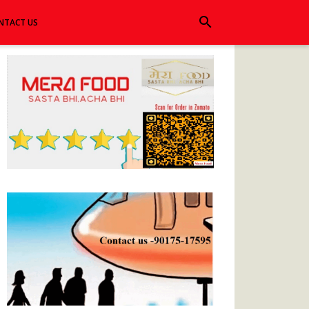
search
NTACT US