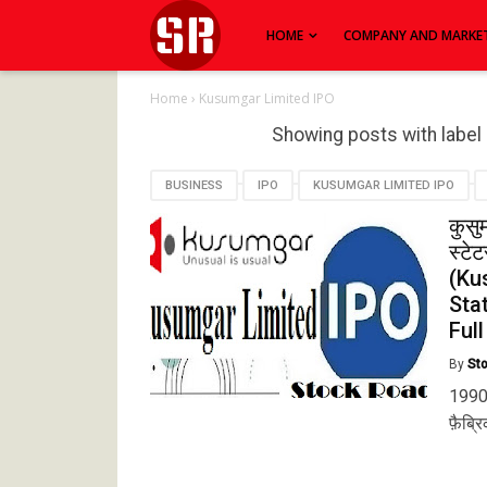
HOME
COMPANY AND MARKE
Home
›
Kusumgar Limited IPO
Showing posts with label
BUSINESS
IPO
KUSUMGAR LIMITED IPO
कुसु
स्टे
(Ku
Sta
Full
By
St
1990 
फ़ैब्र