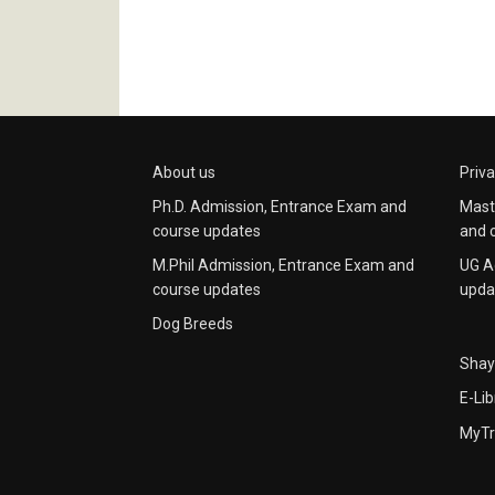
About us
Priva
Ph.D. Admission, Entrance Exam and
Mast
course updates
and 
M.Phil Admission, Entrance Exam and
UG A
course updates
upda
Dog Breeds
Shay
E-Lib
MyTr