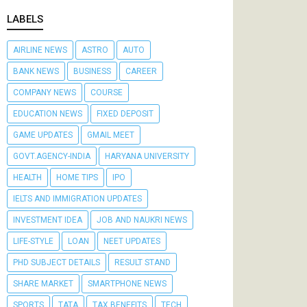
LABELS
AIRLINE NEWS
ASTRO
AUTO
BANK NEWS
BUSINESS
CAREER
COMPANY NEWS
COURSE
EDUCATION NEWS
FIXED DEPOSIT
GAME UPDATES
GMAIL MEET
GOVT.AGENCY-INDIA
HARYANA UNIVERSITY
HEALTH
HOME TIPS
IPO
IELTS AND IMMIGRATION UPDATES
INVESTMENT IDEA
JOB AND NAUKRI NEWS
LIFE-STYLE
LOAN
NEET UPDATES
PHD SUBJECT DETAILS
RESULT STAND
SHARE MARKET
SMARTPHONE NEWS
SPORTS
TATA
TAX BENEFITS
TECH