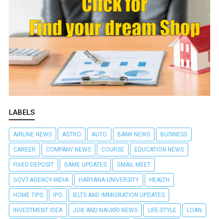
LABELS
AIRLINE NEWS
ASTRO
AUTO
BANK NEWS
BUSINESS
CAREER
COMPANY NEWS
COURSE
EDUCATION NEWS
FIXED DEPOSIT
GAME UPDATES
GMAIL MEET
GOVT.AGENCY-INDIA
HARYANA UNIVERSITY
HEALTH
HOME TIPS
IPO
IELTS AND IMMIGRATION UPDATES
INVESTMENT IDEA
JOB AND NAUKRI NEWS
LIFE-STYLE
LOAN