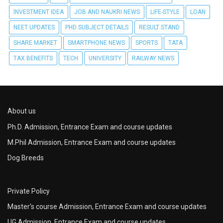
INVESTMENT IDEA
JOB AND NAUKRI NEWS
LIFE-STYLE
LOAN
NEET UPDATES
PHD SUBJECT DETAILS
RESULT STAND
SHARE MARKET
SMARTPHONE NEWS
SPORTS
TATA
TAX BENEFITS
TECH
UNIVERSITY
RAILWAY NEWS
About us
Ph.D. Admission, Entrance Exam and course updates
M.Phil Admission, Entrance Exam and course updates
Dog Breeds
Private Policy
Master's course Admission, Entrance Exam and course updates
UG Admission, Entrance Exam and course updates