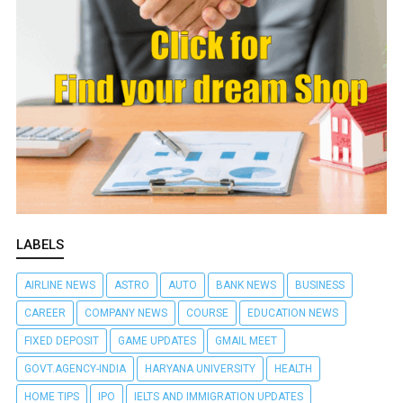
LABELS
AIRLINE NEWS
ASTRO
AUTO
BANK NEWS
BUSINESS
CAREER
COMPANY NEWS
COURSE
EDUCATION NEWS
FIXED DEPOSIT
GAME UPDATES
GMAIL MEET
GOVT.AGENCY-INDIA
HARYANA UNIVERSITY
HEALTH
HOME TIPS
IPO
IELTS AND IMMIGRATION UPDATES