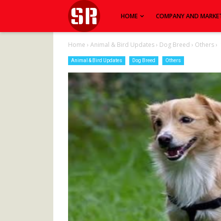
HOME
COMPANY AND MARKE
Home
›
Animal & Bird Updates
›
Dog Breed
›
Others
›
Animal & Bird Updates
Dog Breed
Others