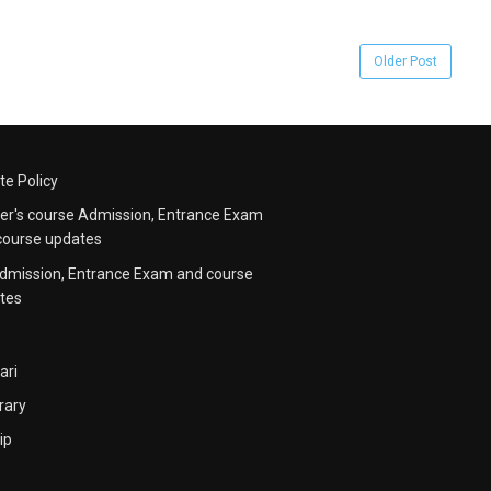
Older Post
te Policy
er's course Admission, Entrance Exam
course updates
dmission, Entrance Exam and course
tes
ari
rary
ip