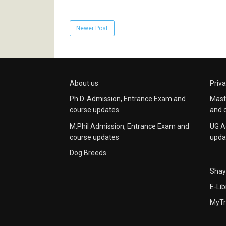
Newer Post
About us
Priva
Ph.D. Admission, Entrance Exam and
Mast
course updates
and 
M.Phil Admission, Entrance Exam and
UG A
course updates
upda
Dog Breeds
Shay
E-Lib
MyTr