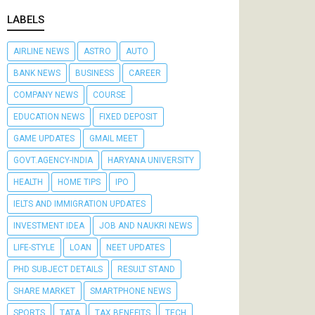
LABELS
AIRLINE NEWS
ASTRO
AUTO
BANK NEWS
BUSINESS
CAREER
COMPANY NEWS
COURSE
EDUCATION NEWS
FIXED DEPOSIT
GAME UPDATES
GMAIL MEET
GOVT.AGENCY-INDIA
HARYANA UNIVERSITY
HEALTH
HOME TIPS
IPO
IELTS AND IMMIGRATION UPDATES
INVESTMENT IDEA
JOB AND NAUKRI NEWS
LIFE-STYLE
LOAN
NEET UPDATES
PHD SUBJECT DETAILS
RESULT STAND
SHARE MARKET
SMARTPHONE NEWS
SPORTS
TATA
TAX BENEFITS
TECH